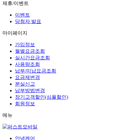
제휴/이벤트
이벤트
당첨자 발표
마이페이지
가입정보
월별요금조회
실시간요금조회
사용량조회
납부/미납요금조회
요금제변경
분실신고
납부방법변경
장기고객할인(심플할인)
회원정보
메뉴
안녕케어