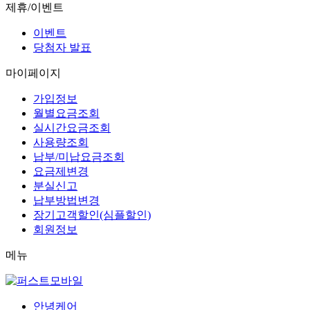
제휴/이벤트
이벤트
당첨자 발표
마이페이지
가입정보
월별요금조회
실시간요금조회
사용량조회
납부/미납요금조회
요금제변경
분실신고
납부방법변경
장기고객할인(심플할인)
회원정보
메뉴
안녕케어