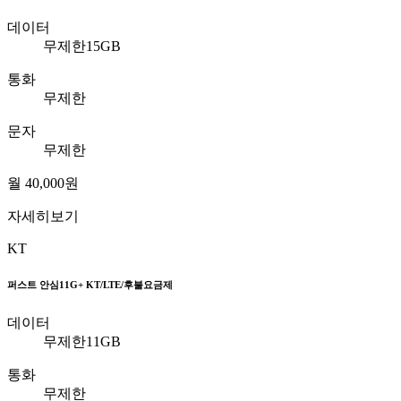
데이터
무제한15GB
통화
무제한
문자
무제한
월
40,000
원
자세히보기
KT
퍼스트 안심11G+
KT/LTE/후불요금제
데이터
무제한11GB
통화
무제한