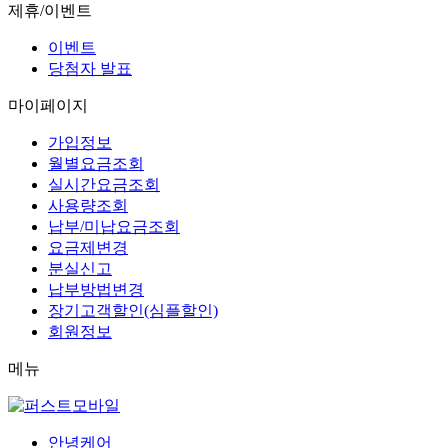
제휴/이벤트
이벤트
당첨자 발표
마이페이지
가입정보
월별요금조회
실시간요금조회
사용량조회
납부/미납요금조회
요금제변경
분실신고
납부방법변경
장기고객할인(심플할인)
회원정보
메뉴
안녕케어