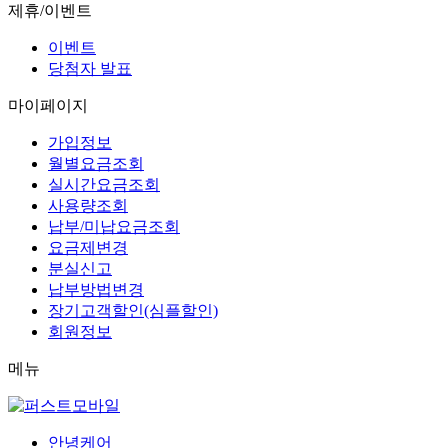
제휴/이벤트
이벤트
당첨자 발표
마이페이지
가입정보
월별요금조회
실시간요금조회
사용량조회
납부/미납요금조회
요금제변경
분실신고
납부방법변경
장기고객할인(심플할인)
회원정보
메뉴
안녕케어